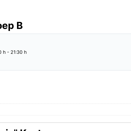
oep B
0 h
-
21:30 h