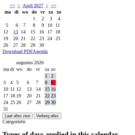
<<
<
April 2027
>
>>
ma
di
wo
do
vr
za
zo
1
2
3
4
5
6
7
8
9
10
11
12
13
14
15
16
17
18
19
20
21
22
23
24
25
26
27
28
29
30
Download PDF
Agenda
augustus 2026
ma
di
wo
do
vr
za
zo
1
2
3
4
5
6
7
8
9
10
11
12
13
14
15
16
17
18
19
20
21
22
23
24
25
26
27
28
29
30
31
Laat alles zien
Verberg alles
Categorieën
Types of days applied in this calendar