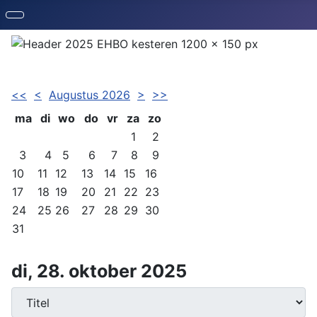
<<
<
Augustus 2026
>
>>
ma
di
wo
do
vr
za
zo
1
2
3
4
5
6
7
8
9
10
11
12
13
14
15
16
17
18
19
20
21
22
23
24
25
26
27
28
29
30
31
di, 28. oktober 2025
Download PDF