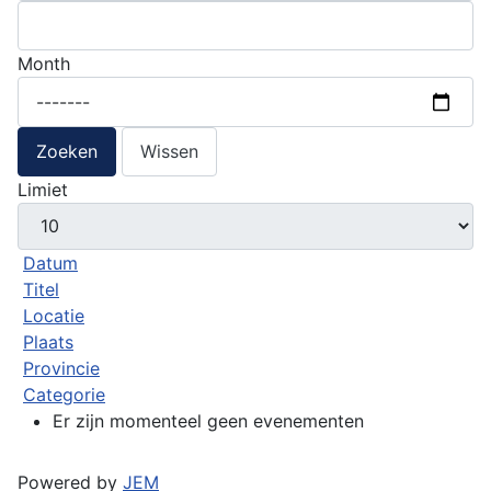
Month
Zoeken
Wissen
Limiet
Datum
Titel
Locatie
Plaats
Provincie
Categorie
Er zijn momenteel geen evenementen
Powered by
JEM